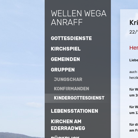
WELLEN WEGA
ANRAFF
Kr
22/
GOTTESDIENSTE
Her
KIRCHSPIEL
GEMEINDEN
Liebe
GRUPPEN
auch 
herzl
JUNGSCHAR
KONFIRMANDEN
für W
um 1
KINDERGOTTESDIENST
für 
LEBENSSTATIONEN
um 12
KIRCHEN AM
für d
EDERRADWEG
am Fr