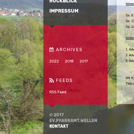
RÜCKBLICK
Weite
IMPRESSUM
Sa. 8
Sa. 1
Sa. 2
Weite
1. Ad
2. Ad
3. Ad
2022
2018
2017
Wir f
Tina 
RSS Feed
© 2017
EV.PFARRAMT.WELLEN
KONTAKT