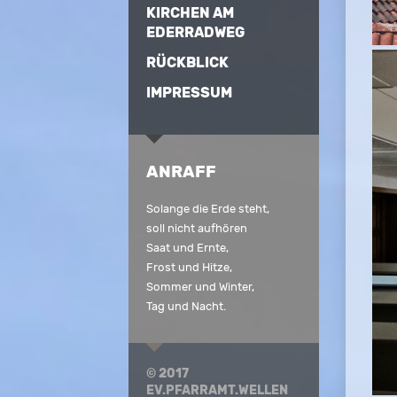
KIRCHEN AM
EDERRADWEG
RÜCKBLICK
IMPRESSUM
ANRAFF
Solange die Erde steht,
soll nicht aufhören
Saat und Ernte,
Frost und Hitze,
Sommer und Winter,
Tag und Nacht.
© 2017
EV.PFARRAMT.WELLEN