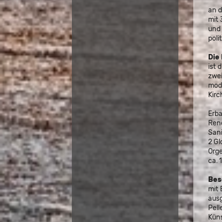
an d
mit
und
poli
Die
ist 
zwei
mod
Kirc
Erb
Reno
San
2 G
Orge
ca. 
Bes
mit
aus
Pell
Küns