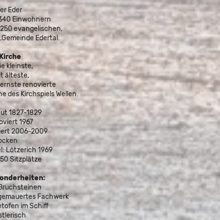
er Eder
 340 Einwohnern
 250 evangelischen,
t.Gemeinde Edertal.
 Kirche
die kleinste,
t älteste,
ernste renovierte
he des Kirchspiels Wellen.
aut 1827-1829
viert 1967
iert 2006-2009
locken
l: Lötzerich 1969
150 Sitzplätze
onderheiten:
 Bruchsteinen
gemauertes Fachwerk
etofen im Schiff
tlerisch